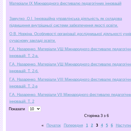
Матеріали ІХ Міжнародного фестивалю педагогічних інновацій
Замулко .О.І. Інноваційна управлінська діяльність як складова
підвищення внутрішньої системи забезпечення якості освіти.
О.В. Норкіна. Особливості організації дослідницької діяльності учні
сучасному закладі освіти.
Г.А. Назаренко. Матеріали VШ Міжнародного фестивалю педагогічн
інновацій. Т. 2-а.
Г.А. Назаренко. Матеріали VШ Міжнародного фестивалю педагогічн
інновацій. Т. 2-б.
Г.А. Назаренко. Матеріали VІІІ Міжнародного фестивалю педагогічн
інновацій. Т. 2-а
Г.А. Назаренко. Матеріали VІІ Міжнародного фестивалю педагогічн
інновацій. Т. 2
Показати
Сторінка 3 з 6
«
Початок
Попередня
1
2
3
4
5
6
Наступн