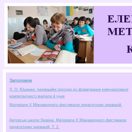
Заголовок
Л. О. Ющенко. Інноваційні підходи до формування комунікативної
компетентності вчителя й учня
Матеріали Х Міжнародного фестивалю педагогічних інновацій.
Авторські школи України. Матеріали Х Міжнародного фестивалю
педагогічних інновацій. Т. 2.