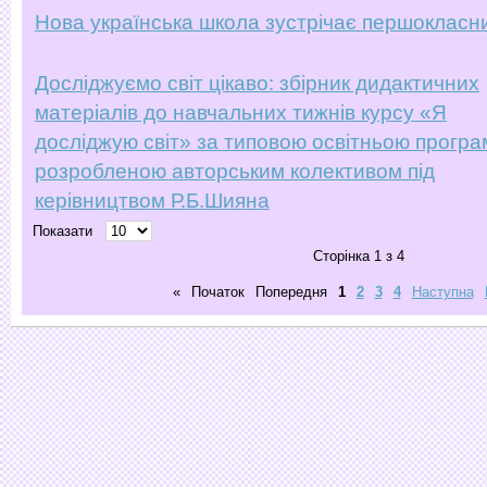
Нова українська школа зустрічає першокласни
Досліджуємо світ цікаво: збірник дидактичних
матеріалів до навчальних тижнів курсу «Я
досліджую світ» за типовою освітньою програ
розробленою авторським колективом під
керівництвом Р.Б.Шияна
Показати
Сторінка 1 з 4
«
Початок
Попередня
1
2
3
4
Наступна