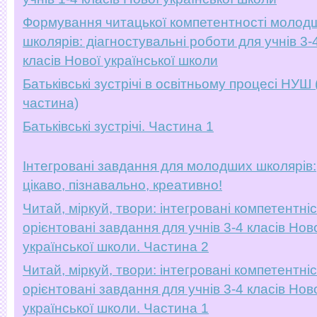
Формування читацької компетентності молод
школярів: діагностувальні роботи для учнів 3-
класів Нової української школи
Батьківські зустрічі в освітньому процесі НУШ (
частина)
Батьківські зустрічі. Частина 1
Інтегровані завдання для молодших школярів:
цікаво, пізнавально, креативно!
Читай, міркуй, твори: інтегровані компетентні
орієнтовані завдання для учнів 3-4 класів Нов
української школи. Частина 2
Читай, міркуй, твори: інтегровані компетентні
орієнтовані завдання для учнів 3-4 класів Нов
української школи. Частина 1