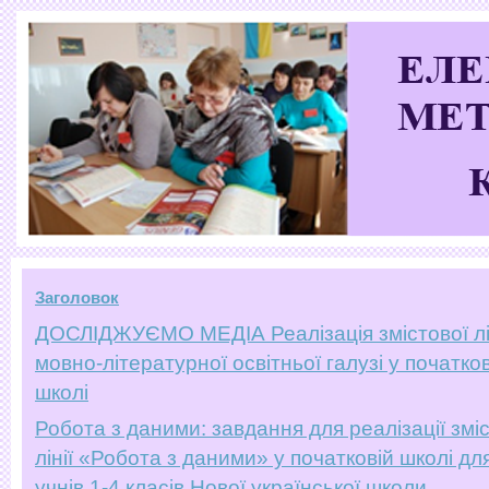
Заголовок
ДОСЛІДЖУЄМО МЕДІА Реалізація змістової лі
мовно-літературної освітньої галузі у початков
школі
Робота з даними: завдання для реалізації змі
лінії «Робота з даними» у початковій школі дл
учнів 1-4 класів Нової української школи