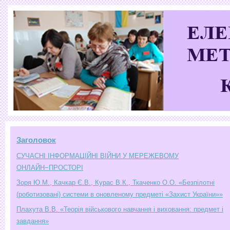
Заголовок
СУЧАСНІ ІНФОРМАЦІЙНІ ВІЙНИ У МЕРЕЖЕВОМУ
ОНЛАЙН−ПРОСТОРІ
Зоря Ю.М., Качкар Є.В., Курас В.К., Ткаченко О.О. «Безпілотні
(роботизовані) системи в оновленому предметі «Захист України»»
Плахута В.В. «Теорія військового навчання і виховання: предмет і
завдання»