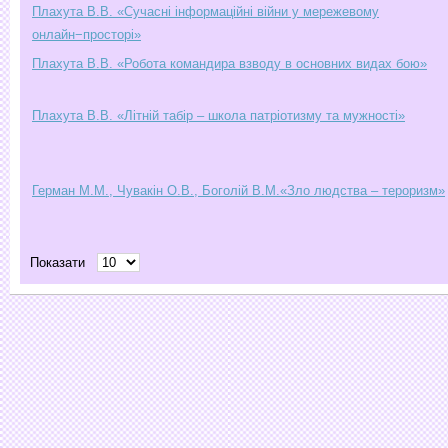
Плахута В.В. «Сучасні інформаційні війни у мережевому
онлайн−просторі»
Плахута В.В. «Робота командира взводу в основних видах бою»
Плахута В.В. «Літній табір – школа патріотизму та мужності»
Герман М.М., Чувакін О.В., Боголій В.М.«Зло людства – тероризм»
Показати