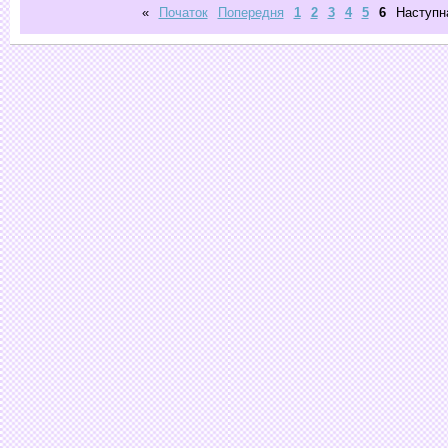
«
Початок
Попередня
1
2
3
4
5
6
Наступн