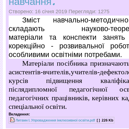
навчання.
Створено: 16 січня 2019
Перегляди: 1275
З
м
і
ст навчально-
методич
с
к
лад
а
ю
ть на
у
к
о
во
-
теор
матеріали та конспекти занять 
корекційно - розвивальної робо
особливими освітніми потребами.
Матеріали посібника п
ри
з
на
ч
ають
асистентів-вчителів
,
учителів-дефект
к
у
рс
і
в п
і
д
в
ищення
к
в
ал
і
ф
і
к
п
і
сл
я
дип
л
о
м
ної п
е
да
г
о
г
іч
ної ос
педа
г
о
гі
ч
них пра
ц
і
в
ни
кі
в
,
к
ер
і
в
них
к
а
спе
ц
і
аль
н
ої ос
в
і
ти.
Вкладення:
Литвин І. Упровадження інклюзивної освіти.pdf
[ ]
226 Kb