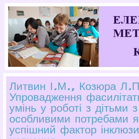
Литвин І.М., Козюра Л.П
Упровадження фасилітат
умінь у роботі з дітьми з
особливими потребами я
успішний фактор інклюзи