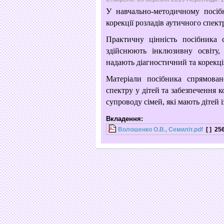
У навчально-методичному посіб
корекції розладів аутичного спектр
Практичну цінність посібника 
здійснюють інклюзивну освіту,
надають діагностичний та корекці
Матеріали посібника спрямован
спектру у дітей та забезпечення 
супроводу сімей, які мають дітей і
Вкладення:
Волошенко О.В., Семиліт.pdf
[ ]
25