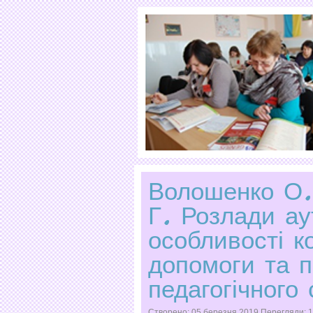
Волошенко О.
Г. Розлади ау
особливості к
допомоги та п
педагогічного
Створено: 05 березня 2019
Перегляди: 