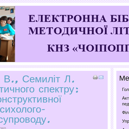
 В., Семиліт Л.
Ме
тичного спектру:
Гол
онструктивної
Акт
пед
сихолого-
Філ
 супроводу.
Упр
1360