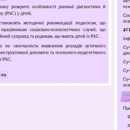
Акт
пси
нику розкрито особливості ранньої діагностики й
у (РАС) у дітей.
Соц
осв
становлять методичні рекомендації педагогам, що
 працівникам соціально-психологічних служб, що
ST
йний супровід та родинам, що мають дітей із РАС.
Інф
о на своєчасність виявлення розладів аутичного
Суч
конструктивної допомоги та психолого-педагогічного
дія
з РАС.
Суч
Суч
6 Kb
Суч
осв
Осв
по
При
Ф
Х