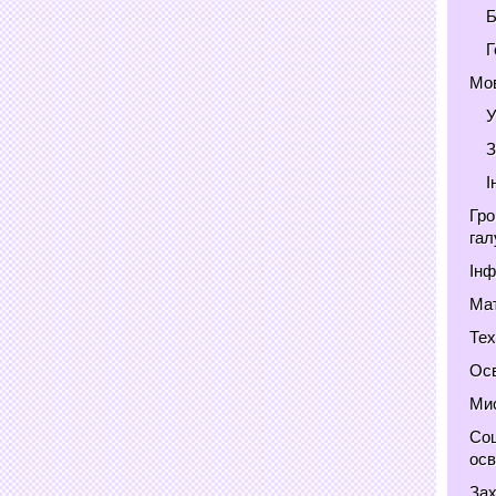
Б
Г
Мов
У
З
І
Гро
гал
Інф
Мат
Тех
Осв
Мис
Соц
осв
Зах