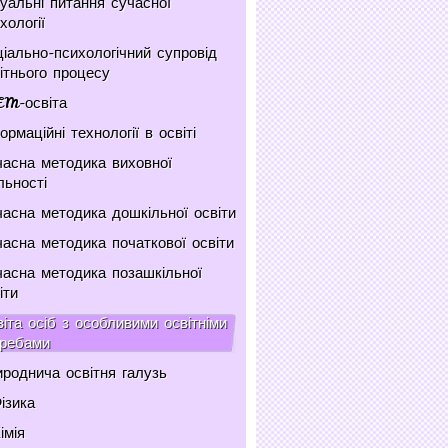
уальні питання сучасної
хології
іально-психологічний супровід
ітнього процесу
EM-освіта
ормаційні технології в освіті
асна методика виховної
льності
асна методика дошкільної освіти
асна методика початкової освіти
асна методика позашкільної
іти
іта осіб з особливими освітніми
требами
роднича освітня галузь
ізика
імія