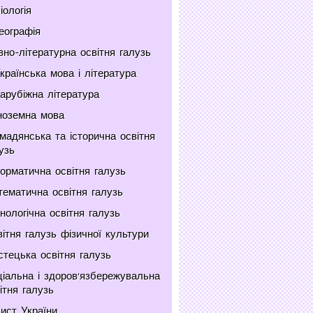
іологія
еографія
но-літературна освітня галузь
країнська мова і література
арубіжна література
ноземна мова
мадянська та історична освітня
узь
орматична освітня галузь
ематична освітня галузь
нологічна освітня галузь
ітня галузь фізичної культури
тецька освітня галузь
іальна і здоров'язбережувальна
ітня галузь
ист України