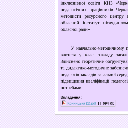
інклюзивної освіти КНЗ «Черка
педагогічних працівників Черка
методисти ресурсного центру 
обласний інститут післядиплом
обласної ради»
У навчально-методичному посі
вчителя у класі закладу загал
Здійснено теоретичне обґрунтува
та дидактико-методичне забезпече
педагогів закладів загальної сере
підвищення кваліфікації педагог
потребами.
Вкладення:
Криницька (1).pdf
[ ]
694 Kb