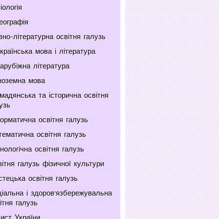
іологія
еографія
но-літературна освітня галузь
країнська мова і література
арубіжна література
ноземна мова
мадянська та історична освітня
узь
орматична освітня галузь
ематична освітня галузь
нологічна освітня галузь
ітня галузь фізичної культури
тецька освітня галузь
іальна і здоров'язбережувальна
ітня галузь
ист України