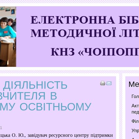
 ДІЯЛЬНІСТЬ
Ме
ВЧИТЕЛЯ В
Гол
МУ ОСВІТНЬОМУ
Акт
пед
Філ
51
Упр
 О. Ю., завідувач ресурсного центру підтримки