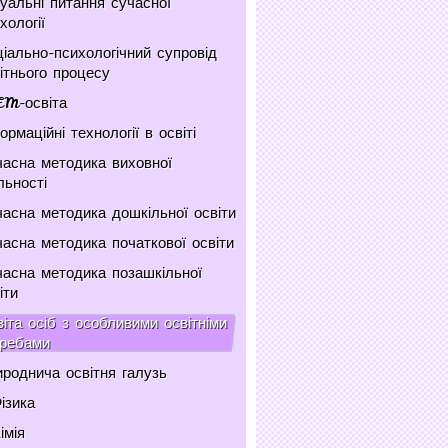
уальні питання сучасної
хології
іально-психологічний супровід
ітнього процесу
EM-освіта
ормаційні технології в освіті
асна методика виховної
льності
асна методика дошкільної освіти
асна методика початкової освіти
асна методика позашкільної
іти
іта осіб з особливими освітніми
требами
роднича освітня галузь
ізика
імія