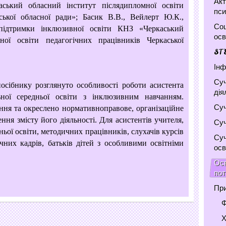
Акт
ський обласний інститут післядипломної освіти
пси
ської обласної ради»; Басик В.В., Вейлерт Ю.К.,
Соц
підтримки інклюзивної освіти КНЗ «Черкаський
осв
ної освіти педагогічних працівників Черкаської
ST
Інф
Суч
бнику розглянуто особливості роботи асистента
дія
ьної середньої освіти з інклюзивним навчанням.
Суч
ння та окреслено нормативноправове, організаційне
ння змісту його діяльності. Для асистентів учителя,
Суч
дньої освіти, методичних працівників, слухачів курсів
Суч
ічних кадрів, батьків дітей з особливими освітніми
осв
Осв
по
При
Ф
Х