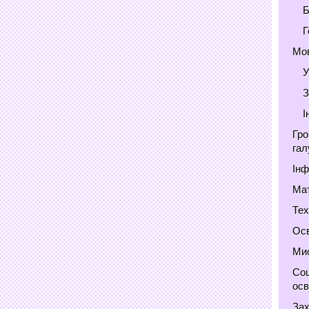
Б
Г
Мов
У
З
І
Гро
гал
Інф
Мат
Тех
Осв
Мис
Соц
осв
Зах