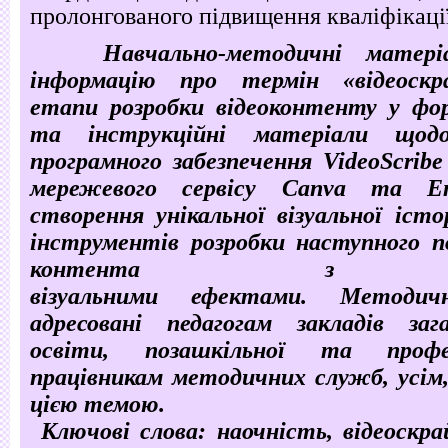
пролонгованого підвищення кваліфікаці
Навчально-методичні матер
інформацію про термін «відеоскра
етапи розробки відеоконтенту у фор
та інструкційні матеріали щод
програмного забезпечення VideoScribe
мережевого сервісу Canva та 
створення унікальної візуальної істо
інструментів розробки наступного п
контента з яс
візуальними ефектами. Методичн
адресовані педагогам закладів зага
освіти, позашкільної та профе
працівникам методичних служб, усім
цією темою.
Ключові слова: наочність, відеоскра