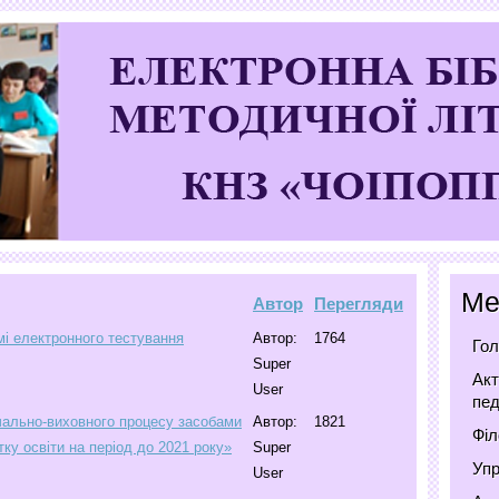
Ме
Автор
Перегляди
мі електронного тестування
Автор:
1764
Гол
Super
Акт
User
пед
чально-виховного процесу засобами
Автор:
1821
Філ
тку освіти на період до 2021 року»
Super
Упр
User