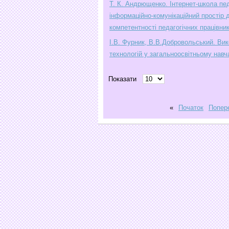
Т. К. Андрющенко. Інтернет-школа пед
інформаційно-комунікаційний простір 
компетентності педагогічних працівник
І.В. Фурник, В.В.Добровольський. Ви
технологій у загальноосвітньому навч
Показати
«
Початок
Попер