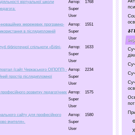
Акт
діяльності віртуальної школи
Автор:
1768
пси
едагога:
Super
Соц
User
осв
нноваційних мережевих програмно-
Автор:
1551
ST
 використання в післядипломній
Super
User
Інф
уб бібліотечної спільноти «Біблі-
Автор:
1633
Суч
Super
дія
User
Суч
 портал (сайт Черкаського ОІПОПП) -
Автор:
2234
Суч
йний простір післядипломної
Super
Суч
User
осв
 професійного розвитку педагогічних
Автор:
1575
Осв
Super
по
User
При
нального сайту для професійного
Автор:
1580
Ф
лово вчителя».
Super
User
Х