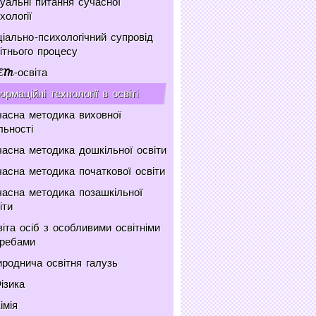
уальні питання сучасної
хології
іально-психологічний супровід
ітнього процесу
EM-освіта
ормаційні технології в освіті
асна методика виховної
льності
асна методика дошкільної освіти
асна методика початкової освіти
асна методика позашкільної
іти
іта осіб з особливими освітніми
требами
роднича освітня галузь
ізика
імія