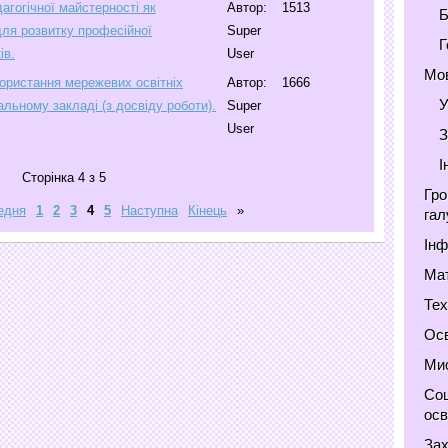
агогічної майстерності як
Автор:
1513
Б
для розвитку професійної
Super
Г
ів.
User
Мов
користання мережевих освітніх
Автор:
1666
У
альному закладі (з досвіду роботи).
Super
User
З
І
Сторінка 4 з 5
Гро
едня
1
2
3
4
5
Наступна
Кінець
»
гал
Інф
Мат
Тех
Осв
Мис
Соц
осв
Зах