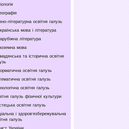
іологія
еографія
но-літературна освітня галузь
країнська мова і література
арубіжна література
ноземна мова
мадянська та історична освітня
узь
орматична освітня галузь
ематична освітня галузь
нологічна освітня галузь
ітня галузь фізичної культури
тецька освітня галузь
іальна і здоров'язбережувальна
ітня галузь
ист України