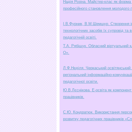
Надія Розіна. Майстер-клас як форма 
професійного становлення молодого п
І.В.Фурник, В.М.Шемшур. Створення і
технологічних засобів їх супровід та
педагогічній освіті.
Т.А. Рябіщук. Обласний віртуальний кл
О».
Л.Ф.Неділя. Черкаський освітянський
регіональний інформаційно-комунікаці
педагогічної освіти.
Ю.В.Лєснікова. Е-освіта як компонент
працівників.
С.Ю. Кондратюк. Використання персо
розвитку педагогічних працівників «С