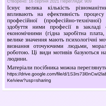
Створено: 16 серпня 2021
Перегляди: 909
Існує велика кількість різноманітн
впливають на ефективність процесу 
професійної (професійно-технічної
здобуття ними професії в закладі 
економічними (гідна заробітна плата,
велике значення мають психологічні мо
визнання оточуючими людьми, морал
роботою. Ці види мотивів базуються н
людини.
Матеріали посібника можна переглянут
https://drive.google.com/file/d/1S3rs73l0nCwI
Ke/view?usp=sharing