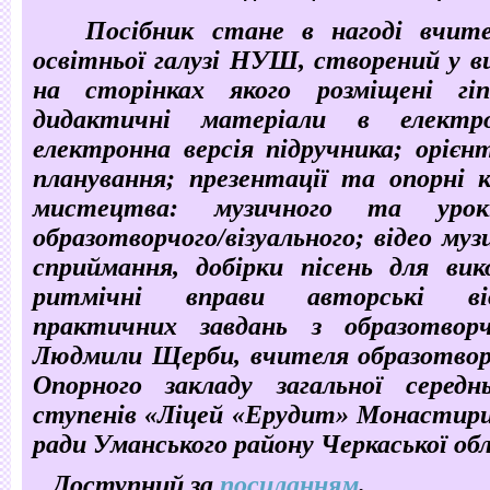
Посібник стане в нагоді вчит
освітньої галузі НУШ, створений у ви
на сторінках якого розміщені гіп
дидактичні матеріали в електро
електронна версія підручника; орієн
планування; презентації та опорні 
мистецтва: музичного та урок
образотворчого/візуального; відео му
сприймання, добірки пісень для вик
ритмічні вправи авторські ві
практичних завдань з образотвор
Людмили Щерби, вчителя образотво
Опорного закладу загальної середнь
ступенів «Ліцей «Ерудит» Монастири
ради Уманського району Черкаської об
Доступний за
посиланням
.