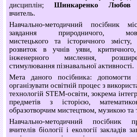
дисциплін;
Шинкаренко Любов О
вчитель.
Навчально-методичний посібник міс
завдання природничого, мовно-
мистецького та історичного змісту,
розвиток в учнів уяви, критичного,
інженерного мислення, розшире
стимулювання пізнавальної активності.
Мета даного посібника: допомогти в
організувати освітній процес з викорис
технологій STEM-освіти, зокрема інтег
предметів з історією, математико
образотворчим мистецтвом, музикою та 
Навчально-методичний посібник п
вчителів біології і екології закладів з