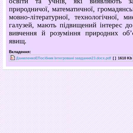
освіти та учнів, які виявляють за
природничої, математичної, громадянськ
мовно-літературної, технологічної, ми
галузей, мають підвищений інтерес до
вивчення й розуміння природних обʼє
явищ.
Вкладення:
ДаниленкоЕПосібник Інтегровані завдання23.docx.pdf
[ ]
1610 Kb