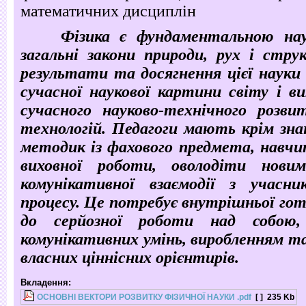
математичних дисциплін
Фізика є фундаментальною на
загальні закони природи, рух і стру
результати та досягнення цієї науки
сучасної наукової картини світу і в
сучасного науково-технічного розви
технологій.
Педагоги мають крім зна
методик із фахового предмета, навч
виховної роботи, оволодіти новим
комунікативної взаємодії з учасни
процесу. Це потребує внутрішньої го
до серйозної роботи над собою,
комунікативних умінь, виробленням т
власних ціннісних орієнтирів.
Вкладення:
ОСНОВНІ ВЕКТОРИ РОЗВИТКУ ФІЗИЧНОЇ НАУКИ .pdf
[ ]
235 Kb