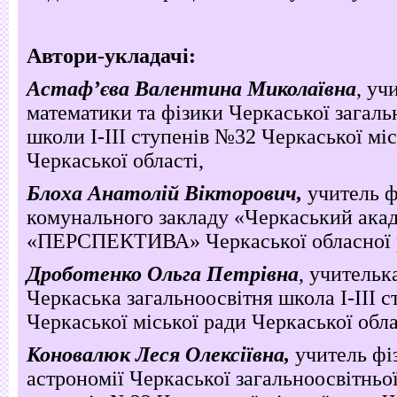
Автори-укладачі:
Астаф’єва Валентина Миколаївна
, уч
математики та фізики Черкаської загаль
школи І-ІІІ ступенів №32 Черкаської міс
Черкаської області,
Блоха Анатолій Вікторович,
учитель ф
комунального закладу «Черкаський ака
«ПЕРСПЕКТИВА» Черкаської обласної 
Дроботенко Ольга Петрівна
, учительк
Черкаська загальноосвітня школа І-ІІІ 
Черкаської міської ради Черкаської обла
Коновалюк Леся Олексіївна,
учитель фі
астрономії Черкаської загальноосвітньої