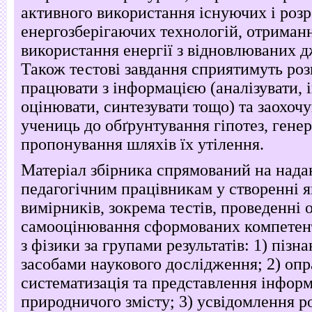
активного використання існуючих і роз
енергозберігаючих технологій, отриманн
використання енергії з відновлюваних 
Також тестові завдання сприятимуть роз
працювати з інформацією (аналізувати, 
оцінювати, синтезувати тощо) та заохочу
учениць до обґрунтування гіпотез, генер
пропонування шляхів їх утілення.
Матеріал збірника спрямований на над
педагогічним працівникам у створенні я
вимірників, зокрема тестів, проведенні
самооцінювання сформованих компетен
з фізики за групами результатів: 1) пізн
засобами наукового дослідження; 2) оп
систематизація та представлення інформ
природничого змісту; 3) усвідомлення ро