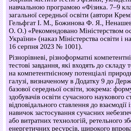
навчальною програмою «Фізика. 7–9 кла
загальної середньої освіти (автори Кремі
Гельфгат І. М., Божинова Ф. Я., Ненашев
О. О.) «Рекомендовано Міністерством ос
України» (наказ Міністерства освіти і н
16 серпня 2023 № 1001).
Різнорівневі, різноформатні компетентні
тестові завдання, які входять до складу т
на компетентнісному потенціалі природн
галузі, визначеному в Додатку 9 до Дер
базової середньої освіти, зокрема: форм
здобувачів освіти сучасного наукового 
відповідального ставлення до взаємодії і
навичок застосування сучасних небезпе
або витратних технологій, ретельного з
енергетичних ресурсів, широкого впров