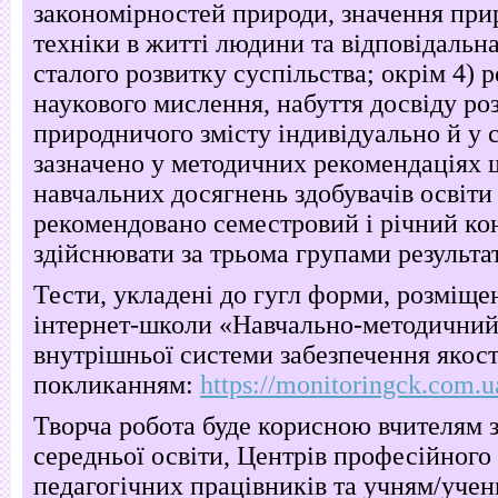
закономірностей природи, значення при
техніки в житті людини та відповідальн
сталого розвитку суспільства; окрім 4) 
наукового мислення, набуття досвіду ро
природничого змісту індивідуально й у с
зазначено у методичних рекомендаціях
навчальних досягнень здобувачів освіти
рекомендовано семестровий і річний ко
здійснювати за трьома групами результа
Тести, укладені до гугл форми, розміщен
інтернет-школи «Навчально-методичний
внутрішньої системи забезпечення якості
покликанням:
https://monitoringck.com.u
Творча робота буде корисною вчителям з
середньої освіти, Центрів професійного
педагогічних працівників та учням/учен