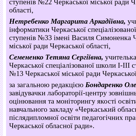
ступенів №22 Черкаської міської ради Ч
області,
Нетребенко
Маргарита Аркадіївна,
учи
інформатики Черкаської спеціалізованої
ступенів №33 імені Василя Симоненка 
міської ради Черкаської області,
Семененко
Тетяна Сергіївна,
учителька
Черкаської спеціалізованої школи І-ІІІ 
№13
Черкаської міської ради Черкаської
за загальною редакцією
Бондаренко Оле
завідувачки лабораторії-центру зовнішн
оцінювання та моніторингу якості осві
навчального закладу «Черкаський облас
післядипломної освіти педагогічних пра
Черкаської обласної ради».