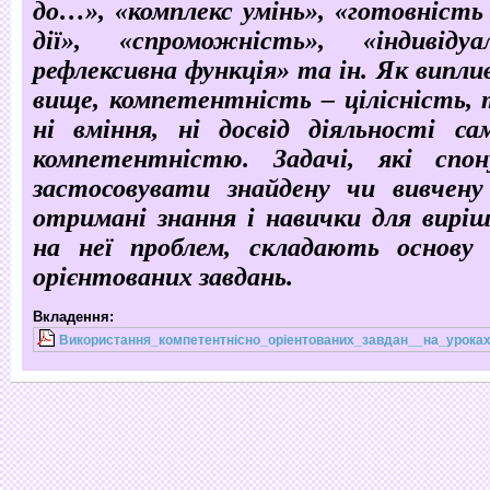
до…», «комплекс умінь», «готовність
дії», «спроможність», «індивідуал
рефлексивна функція» та ін. Як виплив
вище, компетентність – цілісність, 
ні вміння, ні досвід діяльності са
компетентністю. Задачі, які спо
застосовувати знайдену чи вивчен
отримані знання і навички для вирі
на неї проблем, складають основу
орієнтованих завдань.
Вкладення:
Використання_компетентнiсно_орieнтованих_завдан__на_уроках_