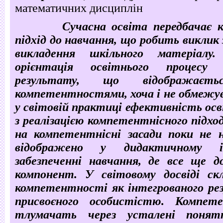
математичних дисциплін
Сучасна освіта передбачає 
підхід до навчання, що робить виклик
викладення шкільного матеріалу.
орієнтація освітнього процесу
результату, що відображаєть
компетентностями, хоча і не обмежу
у світовій практиці ефективність осв
з реалізацією компетентнісного підход
на компетентнісні засади поки не
відображено у дидактичному 
забезпеченні навчання, де все ще д
компонент. У світовому досвіді скл
компетентності як інтегрованого ре
присвоєного особистістю. Компет
тлумачать через усталені понят