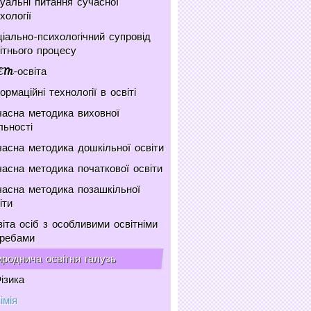
уальні питання сучасної
хології
іально-психологічний супровід
ітнього процесу
EM-освіта
ормаційні технології в освіті
асна методика виховної
льності
асна методика дошкільної освіти
асна методика початкової освіти
асна методика позашкільної
іти
іта осіб з особливими освітніми
требами
роднича освітня галузь
ізика
імія