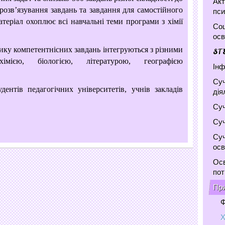
Акт
розв’язування завдань та завдання для самостійного
пси
еріал охоплює всі навчальні теми програми з хімії
Соц
осв
ику компетентнісних завдань інтегруються з різними
ST
імією, біологією, літературою, географією
Інф
Суч
дентів педагогічних університетів, учнів закладів
дія
Суч
Суч
Суч
осв
Осв
по
При
Ф
Х