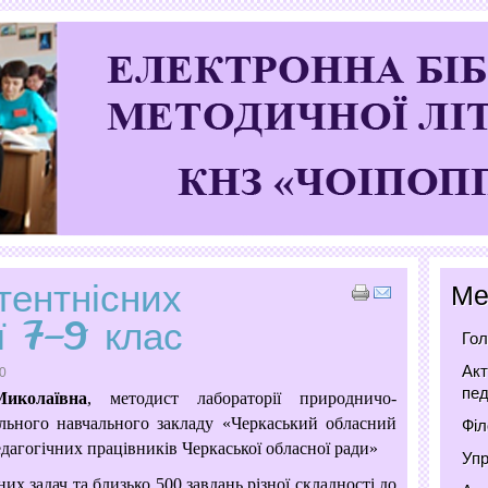
тентнісних
Ме
ї 7–9 клас
Гол
Акт
0
пед
иколаївна
, методист лабораторії природничо-
льного навчального закладу «Черкаський обласний
Філ
едагогічних працівників Черкаської обласної ради»
Упр
их задач та близько 500 завдань різної складності до