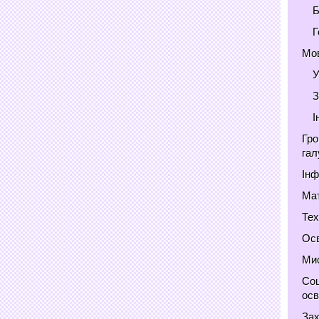
Б
Г
Мов
У
З
І
Гро
гал
Інф
Мат
Тех
Осв
Мис
Соц
осв
Зах