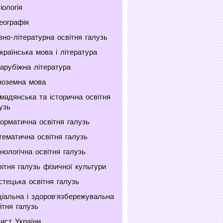
іологія
еографія
но-літературна освітня галузь
країнська мова і література
арубіжна література
ноземна мова
мадянська та історична освітня
узь
орматична освітня галузь
ематична освітня галузь
нологічна освітня галузь
ітня галузь фізичної культури
тецька освітня галузь
іальна і здоров'язбережувальна
ітня галузь
ист України