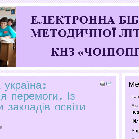
 україна:
Ме
ля перемоги. Із
Гол
и закладів освіти
Акт
пед
Філ
85
Упр