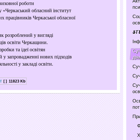
Акт
 виховної роботи
пси
у «Черкаський обласний інститут
Соц
их працівників Черкаської обласної
осв
ST
 розроблений у вигляді
Інф
адів освіти Черкащини.
робки та ідеї освітян
Суч
й у запровадженні нових підходів
дія
яльності у закладі освіти.
Суч
Суч
f
[ ]
11823 Kb
Суч
осв
Осв
по
При
Ф
Х