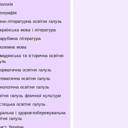
іологія
еографія
но-літературна освітня галузь
країнська мова і література
арубіжна література
ноземна мова
мадянська та історична освітня
узь
орматична освітня галузь
ематична освітня галузь
нологічна освітня галузь
ітня галузь фізичної культури
тецька освітня галузь
іальна і здоров'язбережувальна
ітня галузь
ист України