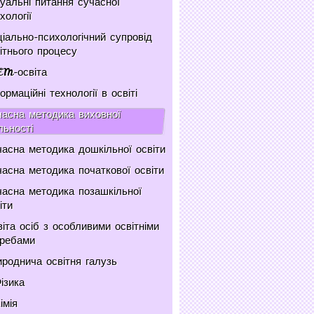
уальні питання сучасної
хології
іально-психологічний супровід
ітнього процесу
EM-освіта
ормаційні технології в освіті
асна методика виховної
льності
асна методика дошкільної освіти
асна методика початкової освіти
асна методика позашкільної
іти
іта осіб з особливими освітніми
требами
роднича освітня галузь
ізика
імія