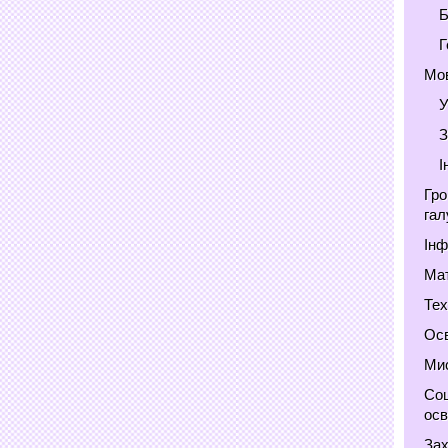
Б
Г
Мов
У
З
І
Гро
гал
Інф
Мат
Тех
Осв
Мис
Соц
осв
Зах